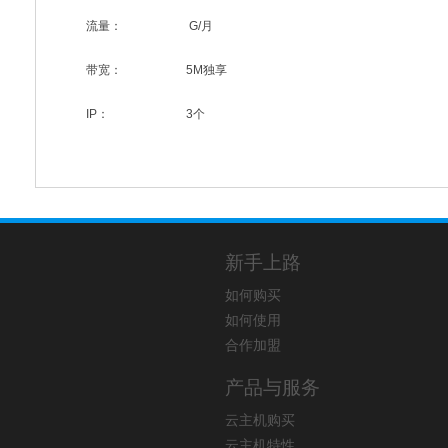
流量：
G/月
带宽：
5M独享
IP：
3个
新手上路
如何购买
如何使用
合作加盟
产品与服务
云主机购买
云主机特性